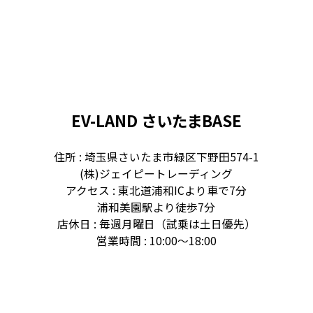
予約が必須となります。
事前予約はこちらから
2023/4/16
★新店舗オープンのお知らせ★
EV-LAND さいたまBASE
4月22日(土)より
【EV-LAND新大阪BASE】
がオープ
ンいたします。
住所 : 埼玉県さいたま市緑区下野田574-1
(株)ジェイピートレーディング
【EV-LAND新大阪BASE】
アクセス : 東北道浦和ICより車で7分
大阪府大阪市淀川区西中島5-6-24
浦和美園駅より徒歩7分
最寄り駅
店休日 : 毎週月曜日（試乗は土日優先）
・JR新大阪駅（徒歩５分）
営業時間 : 10:00～18:00
・大阪メトロ御堂筋線 西中島南方駅（徒歩８分）
試乗申込みはこちらから