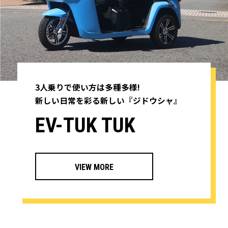
うございます。
この度、EV-LAND「渋谷松濤BASE」、「新大阪
BASE」は「さいたまBASE」へ統合する運びとなりま
した。
皆さまのご愛顧のおかげをもちまして、順調に発展を
して参りましたが、この度より良い製品改良に取り組
3人乗りで使い方は多種多様!
み、より一層の品質向上を目指し、今夏大幅にリニュ
新しい日常を彩る新しい『ジドウシャ』
ーアルしての販売を計画しております。
リニューアル販売伴い、誠に恐縮ですが在庫車完売後
EV-TUK TUK
は、試乗・販売を今秋頃まで停止させていただきま
す。
一部車両につきましては、「さいたまBASE」にて試
乗を受付ております。
VIEW MORE
試乗可能な車両が異なる場合がございますので、予め
ご了承をお願いいたします。
なお、休業期間内にお問い合わせを頂きました皆様に
は、通常営業開始後より順次ご対応をさせて頂きま
す。