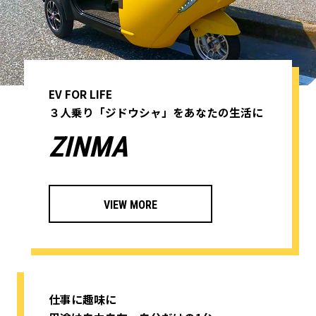
2024/11/6
【試乗場所についてのお知らせ】
平素よりEV-LANDをご利用いただき、誠にありがと
うございます。
EV FOR LIFE
現在試乗は、さいたまBASE、新大阪BASEの２か所で
３人乗り「ジドウシャ」をあなたの生活に
受付中です。
ZINMA
ご希望の方は試乗申込フォームよりご連絡をお待ちし
ております。
EV-LAND株式会社
VIEW MORE
2024/6/7
【試乗場所についてのお知らせ】
平素よりEV-LANDをご利用いただき、誠にありがと
うございます。
仕事に趣味に