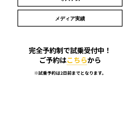
《渋谷松濤BASE》
2023年8月13日（日）?15日（火）
メディア実績
※8月16日（水）?通常営業
《新大阪BASE》
2023年8月8日（火）?15日（火）
完全予約制で試乗受付中！
※8月16日?通常営業
ご予約は
こちら
から
なお、通常営業時につきましてもご予約をお願いして
※試乗予約は2日前までとなります。
おります。
ご来店予約は問い合わせフォームまたは、試乗予約よ
りお待ちしております。
2023/7/12
【EV-LAND新大阪BASEからのお知らせ】
7/15(土)?7/31(月)の期間
※EV-LAND新大阪BASEへのご来店・ご試乗は、事前