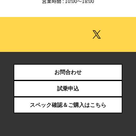
営業時間 : 10:00～18:00
【開催日程】2月10日(金)11日(土)12(日)
【開催時間】9:00?18:00
【開催場所】インテックス大阪
【車種】ZINMAハイエンドモデル、ZINMA PRO
<詳細はこちら>
皆様のご参加お待ちしております。
【年末年始休業日のお知らせ】
お問合わせ
EV-LANDでは年末年始の休業期間につきまして、下
記の通りを休業日とさせて頂きます。
試乗申込
皆様には大変ご迷惑をお掛け致しますが、何卒ご了承
を頂きますようお願い申し上げます。
スペック確認＆ご購入はこちら
■休業期間：2022年12月28日(水)～2023年1月4日
(水)
■営業開始：2022年1月5日(木)10：00～