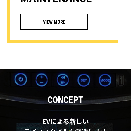
■休業期間：2022年12月28日(木)～2023年1月4日
(木)
■営業開始：2022年1月5日(金)10：00～
VIEW MORE
なお、休業期間内にお問い合わせを頂きました皆様に
は、通常営業開始後より順次ご対応をさせて頂きま
す。
宜しくお願い申し上げます。
EV-LAND株式会社
2023/8/27
CONCEPT
【ZINMA価格改定のお知らせ】
EV-LANDでは車両製造のコスト増加に伴い、以下の
ように本体価格の改定を実施させていただきます。
EVによる新しい
製造・輸送コスト、人件費等、各セクションにてコス