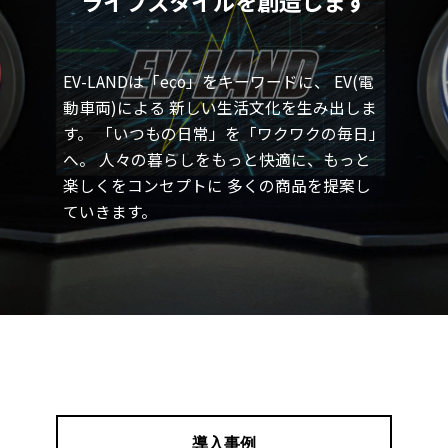
ライフスタイルを創造します
ト削減に努めて参りましたが、やむを得ず改定に踏み
切ること、何卒お客様へはご理解をいただければ幸い
に存じます。
EV-LANDは「eco」をキーワードに、
EV(電
動車両)による 新しい生活文化を生み出しま
2023年10月1日（ご注文分～）
す。
「いつもの日常」を「ワクワクの毎日」
■ZINMAハイエンドモデル￥950,000(税
へ。
人々の暮らしをもっと快適に、もっと
別)→￥980,000(税別)
■ZINMAスタンダードモデル￥700,000(税
楽しくをコンセプトに
多くの商品を提案し
別)→￥780,000(税別)
ていきます。
今後とも変わらぬご愛顧を賜りますよう、心よりお願
い申し上げます。
2023/8/6
【夏季休業のお知らせ】
EV-LANDでは各店舗において、以下の期間で夏季休
業をいただきます。
導入事例