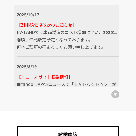
2025/10/17
【ZINMA価格改定のお知らせ】
EV-LANDでは車両製造のコスト増加に伴い、
2026年
春頃
、価格改定予定となっております。
何卒ご理解の程よろしくお願い申し上げます。
2025/8/19
【ニュース サイト掲載情報】
■Yahoo! JAPANニュースで「ＥＶトゥクトゥク」が
紹介されました。
島の坂道も楽しくスイスイ！香川・豊島で「ＥＶト
ゥクトゥク」レンタル開始を前に試乗会【香川】
■TBS・JNN NEWS DIGで「ＥＶトゥクトゥク」が紹
介されました。
瀬戸内国際芸術祭で人気の豊島にトゥクトゥク登
試乗申込