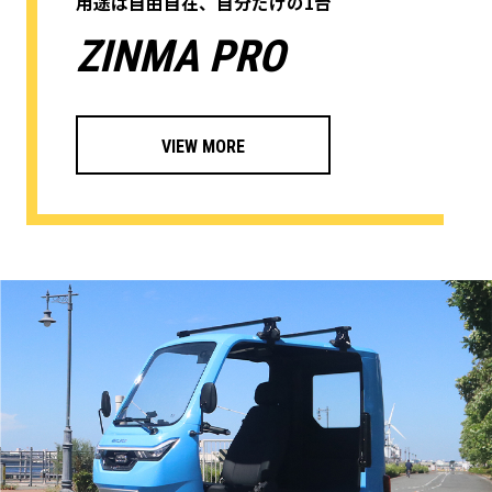
用途は自由自在、自分だけの1台
この度、実車確認及び試乗場所として「群馬県邑楽郡
ZINMA PRO
千代田町」にて事前予約の上、対応可能となりまし
た。
ご希望の方は試乗申込フォームよりご連絡をお待ちし
ております。
VIEW MORE
また、「新大阪BASE」も元の場所にて再開しており
ます。※試乗申込は現在準備中です。
「さいたまBASE」での試乗申込は6月末を持ちまして
一旦中断させて頂きます。
EV-LAND株式会社
2024/2/28
【店舗リニューアルに伴う販売・試乗一部停止のお知
らせ】
平素よりEV-LANDをご利用いただき、誠にありがと