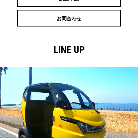
場 レンタルサービスで料金は2時間、3500円から
【香川】
お問合わせ
2025/6/16
【サーバーメンテナンス終了のお知らせ】
LINE UP
平素よりEV-LANDをご利用いただき、誠にありがと
うございます。
本日10時より実施しましたサーバー移行に伴うメンテ
ナンスが終了しましたので、ご報告申し上げます。
現在、通常通りサービスをご利用いただけます。
お客様におかれましてはご不便をおかけし、誠に申し
訳ございませんでした。
より一層のサービス向上に努めてまいりますので、今
後ともどうぞよろしくお願い申し上げます。
EV-LAND株式会社