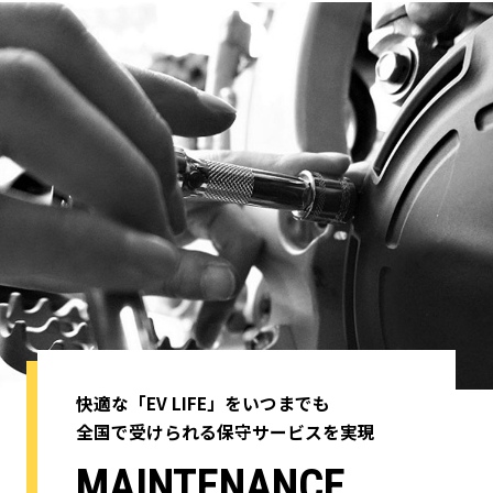
試乗申込はお問い合わせフォームよりお問い合わせ下
さい。
次回の車両入荷につきましては、今秋以降を予定して
おります。
お客様には大変ご不便、ご迷惑をおかけ致しますが、
ご理解、ご了承下さいます様、何卒、宜しくお願い申
し上げます。
EV-LAND株式会社
2023/12/3
【年末年始休業日のお知らせ】
EV-LANDでは年末年始の休業期間につきまして、
《渋谷松濤BASE》《新大阪BASE》ともに、下記の通
快適な「EV LIFE」をいつまでも
りを休業期間とさせて頂きます。
全国で受けられる保守サービスを実現
皆様には大変ご不便をお掛け致しますが、何卒ご了承
を頂きますようお願い申し上げます。
MAINTENANCE